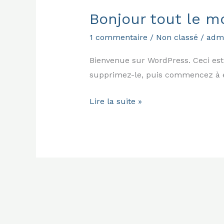
Bonjour tout le m
Bonjour
tout
1 commentaire
/
Non classé
/
adm
le
monde !
Bienvenue sur WordPress. Ceci est 
supprimez-le, puis commencez à é
Lire la suite »