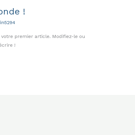
onde !
in5294
votre premier article. Modifiez-le ou
crire !