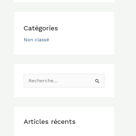
Catégories
Non classé
R
e
c
h
Articles récents
e
r